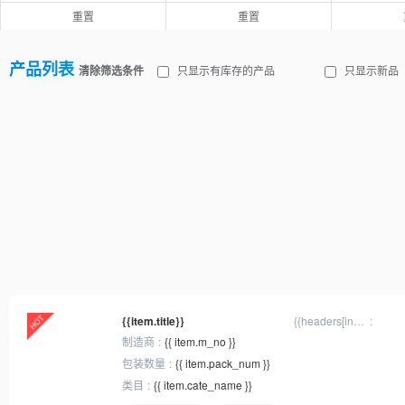
重置
重置
产品列表
清除筛选条件
只显示有库存的产品
只显示新品
{{item.title}}
{{headers[inx]
? headers[inx].
制造商
{{ item.m_no }}
title : '规格'}}
包装数量
{{ item.pack_num }}
类目
{{ item.cate_name }}