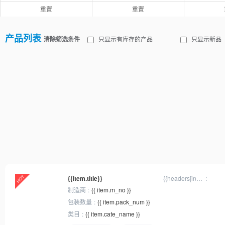
重置
重置
产品列表
清除筛选条件
只显示有库存的产品
只显示新品
{{item.title}}
{{headers[inx]
? headers[inx].
制造商
{{ item.m_no }}
title : '规格'}}
包装数量
{{ item.pack_num }}
类目
{{ item.cate_name }}